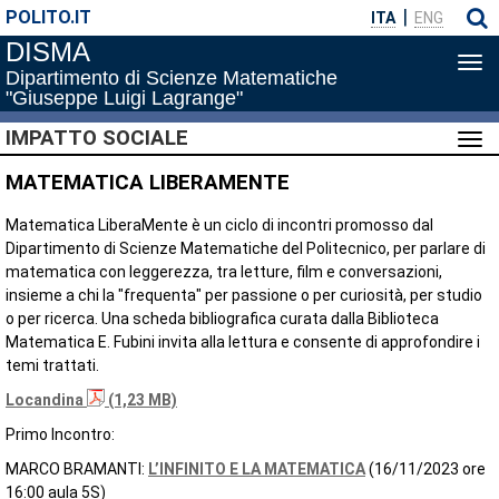
POLITO.IT
ITA
ENG
DISMA
Apri
Dipartimento di Scienze Matematiche
me
"Giuseppe Luigi Lagrange"
di
nav
IMPATTO SOCIALE
Apri
me
MATEMATICA LIBERAMENTE
di
nav
Matematica LiberaMente è un ciclo di incontri promosso dal
Dipartimento di Scienze Matematiche del Politecnico, per parlare di
matematica con leggerezza, tra letture, film e conversazioni,
insieme a chi la "frequenta" per passione o per curiosità, per studio
o per ricerca. Una scheda bibliografica curata dalla Biblioteca
Matematica E. Fubini invita alla lettura e consente di approfondire i
temi trattati.
Locandina
(1,23 MB)
Primo Incontro:
MARCO BRAMANTI:
L’INFINITO E LA MATEMATICA
(16/11/2023 ore
16:00 aula 5S)